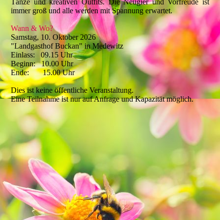
Tänze und kreativen Outfits. Die Neugier und Vorfreude ist
immer groß und alle werden mit Spannung erwartet.
Wann & Wo?
Samstag, 10. Oktober 2026
"Landgasthof Buckan" in Medewitz
Einlass: 09.15 Uhr
Beginn: 10.00 Uhr
Ende: 15.00 Uhr
Dies ist keine öffentliche Veranstaltung.
Eine Teilnahme ist nur auf Anfrage und Kapazität möglich.