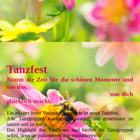
Tanzfest
Nimm dir Zeit für die schön
en Momente und
tue das,
was dich
glücklich macht.
Ein zweiter fester Veranstaltungspunkt ist unser Tanzfest.
Alle Tanzgruppen kommen zusammen, um gemeinsam zu
tanzen und zu feiern.
Das Highlight des Tanzfestes sind hierbei die Tanzgruppen
selbst, denn sie präsentieren ihre einstudierten