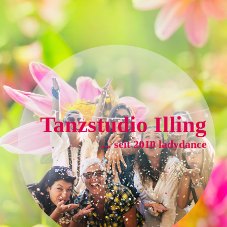
Tanzstudio Illing
... seit 2010
ladydance