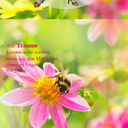
Träume
Alle
können wahr werden,
wenn wir den Mut haben,
ihnen zu folgen
Walt Disney