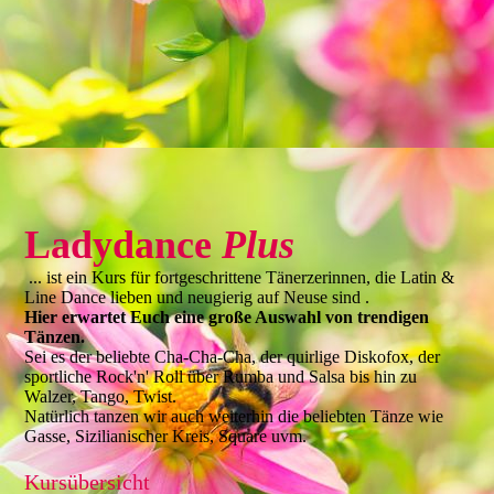
Ladydance
Plus
... ist ein Kurs für fortgeschrittene Tänerzerinnen, die Latin &
Line Dance lieben und neugierig auf Neuse sind .
Hier erwartet Euch eine große Auswahl von trendigen
Tänzen.
Sei es der beliebte Cha-Cha-Cha, der quirlige Diskofox, der
sportliche Rock'n' Roll über Rumba und Salsa bis hin zu
Walzer, Tango, Twist.
Natürlich tanzen wir auch weiterhin die beliebten Tänze wie
Gasse, Sizilianischer Kreis, Square uvm.
Kursübersicht