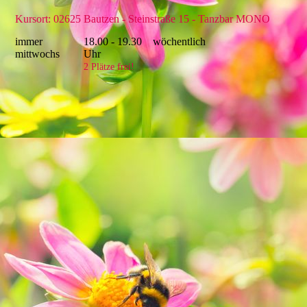
Kursort: 02625 Bautzen - Steinstraße 15 - Tanzbar MONO
immer
18.00 - 19.30
wöchentlich
mittwochs
Uhr
2 Plätze frei!