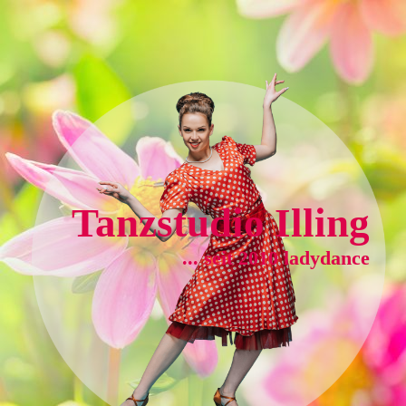
Tanzstudio Illing
... seit 2010
ladydance