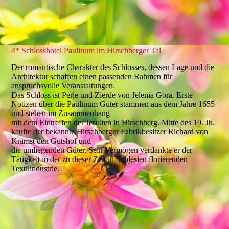
4* Schlosshotel Paulinum im Hirschberger Tal
Der romantische Charakter des Schlosses, dessen Lage und die
Architektur schaffen einen passenden Rahmen für
anspruchsvolle Veranstaltungen.
Das Schloss ist Perle und Zierde von Jelenia Gora. Erste
Notizen über die Paulinum Güter stammen aus dem Jahre 1655
und stehen im Zusammenhang
mit dem Eintreffen der Jesuiten in Hirschberg. Mitte des 19. Jh.
kaufte der bekannte Hirschberger Fabrikbesitzer Richard von
Kramst den Gutshof und
die umliegenden Güter. Sein Vermögen verdankte er der
Tätigkeit in der zu dieser Zeit in Schlesien florierenden
Textilindustrie.