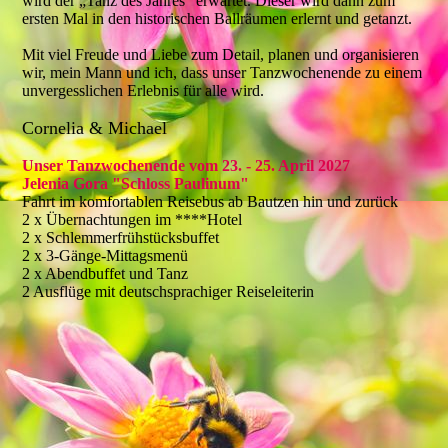
wird der „Tanz des Jahres“ erwartet. Dieser wird dann zum
ersten Mal in den historischen Ballräumen erlernt und getanzt.
Mit viel Freude und Liebe zum Detail, planen und organisieren
wir, mein Mann und ich, dass unser Tanzwochenende zu einem
unvergesslichen Erlebnis für alle wird.
Cornelia & Michael
Unser Tanzwochenende vom 23. - 25. April 2027
Jelenia Gora "Schloss Paulinum"
Fahrt im komfortablen Reisebus ab Bautzen hin und zurück
2 x Übernachtungen im ****Hotel
2 x Schlemmerfrühstücksbuffet
2 x 3-Gänge-Mittagsmenü
2 x Abendbuffet und Tanz
2 Ausflüge mit deutschsprachiger Reiseleiterin