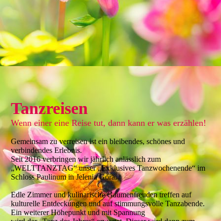
Tanzreisen
Wenn einer eine Reise tut, dann kann er was erzählen!
Gemeinsam zu verreisen ist ein bleibendes, schönes und
verbindendes Erlebnis.
Seit 2016 verbringen wir jährlich anlässlich zum
„WELTTANZTAG“ unser „Exklusives Tanzwochenende“ im
Schloss Paulinum in Jelenia Gora.
Edle Zimmer und kulinarische Gaumenfreuden treffen auf
kulturelle Entdeckungen und auf stimmungsvolle Tanzabende.
Ein weiterer Höhepunkt und mit Spannung