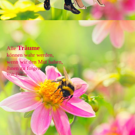
Träume
Alle
können wahr werden,
wenn wir den Mut haben,
ihnen zu folgen
Walt Disney