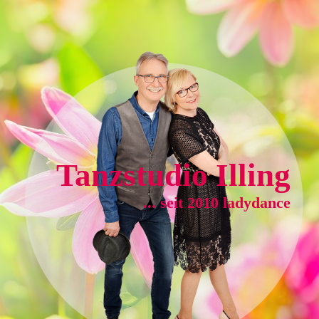
Tanzstudio Illing
... seit 2010
ladydance